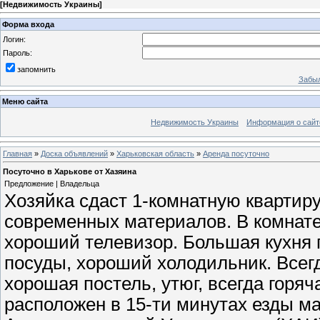
[
Недвижимость Украины
]
Форма входа
Логин:
Пароль:
запомнить
Забыл
Меню сайта
Недвижимость Украины
Информация о сайт
Главная
»
Доска объявлений
»
Харьковская область
»
Аренда посуточно
Посуточно в Харькове от Хазяина
Предложение | Владельца
Хозяйка сдаст 1-комнатную квартиру
современных материалов. В комнате
хороший телевизор. Большая кухня 
посуды, хороший холодильник. Всег
хорошая постель, утюг, всегда горяч
расположен в 15-ти минутах езды ма