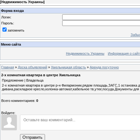
[
Недвижимость Украины
]
Форма входа
Логин:
Пароль:
запомнить
Забыл
Меню сайта
Недвижимость Украины
Информация о сайт
Главная
»
Доска объявлений
»
Хмельницкая область
»
Аренда посуточно
2-х комнатная квартира в центре Хмельницка
Предложение | Владельца
2-х комнатная квартира в центре р-н Филармонии,рядом площадь,ЗАГС,1 остановка д
дивана,раскладное кресло,колонка-автомат,кабельное тв,утюг,посуда.Документы дл
Всего комментариев
:
0
Войдите:
Отправить