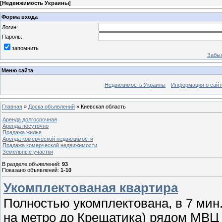
[
Недвижимость Украины
]
Форма входа
Логин:
Пароль:
запомнить
Забыл
Меню сайта
Недвижимость Украины
Информация о сайт
Главная
»
Доска объявлений
» Киевская область
Аренда долгосрочная
Аренда посуточно
Прадажа жилья
Аренда комерческой недвижимости
Прадажа комерческой недвижимости
Земельные участки
В разделе объявлений
:
93
Показано объявлений
:
1-10
Укомплектованая квартира
Полностью укомплектована, в 7 мин.
на метро до Крещатика) рядом МВЦ 