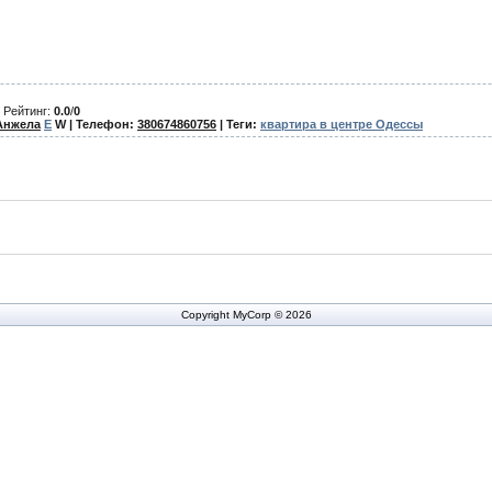
|
Рейтинг
:
0.0
/
0
Анжела
E
W
| Телефон:
380674860756
| Теги:
квартира в центре Одессы
Copyright MyCorp © 2026