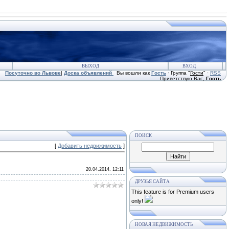
ВЫХОД
ВХОД
Посуточно во Львове
|
Доска объявлений
Вы вошли как
Гость
· Группа "
Гости
" ·
RSS
Приветствую Вас
,
Гость
ПОИСК
[
Добавить недвижимость
]
20.04.2014, 12:11
ДРУЗЬЯ САЙТА
This feature is for Premium users
only!
НОВАЯ НЕДВИЖИМОСТЬ