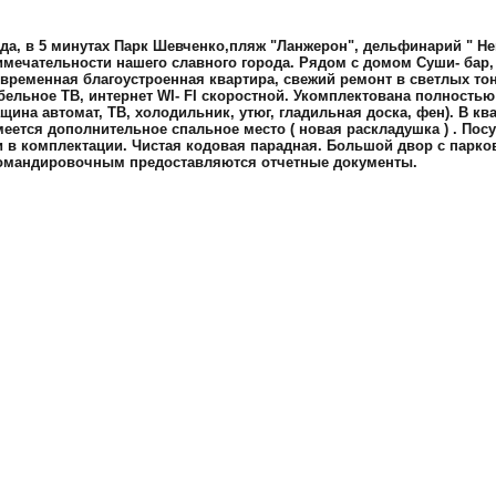
да, в 5 минутах Парк Шевченко,пляж "Ланжерон", дельфинарий " Не
имечательности нашего славного города. Рядом с домом Суши- бар, 
временная благоустроенная квартира, свежий ремонт в светлых тон
бельное ТВ, интернет WI- FI скоростной. Укомплектована полностью
ина автомат, ТВ, холодильник, утюг, гладильная доска, фен). В ква
еется дополнительное спальное место ( новая раскладушка ) . Посу
 в комплектации. Чистая кодовая парадная. Большой двор с парко
Командировочным предоставляются отчетные документы.