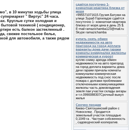
сдаётся посуточно 1-
комнатная квартира близка от
моря
мо", в 10 минутах ходьбы улица
+995571071615.Грузия.Батуми на
супермаркет " Виртус" 24 часа.
улице Зураб Горгиладзе сдаётся
ах. Круглые сутки холодная и
посуточно 1- комнатная квартира
 бытовой техникой ( кондиционер,
близка от моря.цена в день 25 $.
E-mail ramazichamba123@mail.ru
ртире есть балкон застекленный .
Skype ramazichamba
да, свежее постельное белье,
вкой для автомобиля, а также рядом
купить снять обмен
недвижимости на авто
пригород на город доплата
варианты дома дачи гаражи
комнаты коммуналки жилкопы
коммерческая и курорт
куплю сниму аренда обмен
недвижимости на авто пригород
на город доплата варианты дома
дачи гаражи причалы комнаты
коммуналки коммерческая
недвижимость под снос после
пожара с долгами проблемами
отключенными коммуникациями
жилкопы часть домовладения
земля паи участки склады ангары
и т.п.0990088307Срочный выкуп
жилья
Срочно продам
Киево-Святошинский район с
Новоселки . Продается
земельный участок площадью
0,1049 га . Частная собсвенность
, садоводческий кооператив.