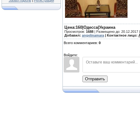
Забыл пароль
|
Регистрация
Цена:160|Одесса|Украина
Просмотров
:
1688
|
Размещено до
: 20.12.2017 
Добавил:
angelinamara
| Контактное лицо:
Всего комментариев
:
0
Войдите:
Отправить