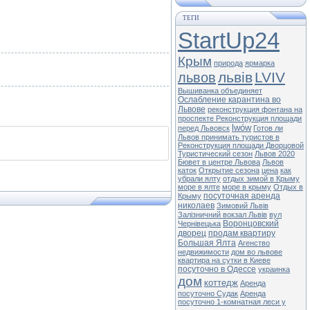
ТЕГИ
StartUp24
Крым
природа
ярмарка
львів
LVIV
львов
Вышиванка объединяет
Ослабление карантина во
Львове
реконструкция фонтана на
проспекте
Реконструкция площади
lwów
перед Львовск
Готов ли
Львов принимать туристов в
Реконструкция площади Дворцовой
Туристический сезон
Львов 2020
Бювет в центре Львова
Львов
каток
Открытие сезона
цена
как
убрали ялту
отдых зимой в Крыму
море в ялте
море в крыму
Отдых в
посуточная аренда
Крыму
николаев
Зимовий Львів
Залізничний вокзал Львів
вул
Воронцовский
Чернівецька
дворец
продам квартиру
Большая Ялта
Агенство
недвижимости
дом во львове
квартира на сутки в Киеве
посуточно в Одессе
украинка
дом
коттедж
Аренда
посуточно Судак
Аренда
посуточно 1-комнатная леси у