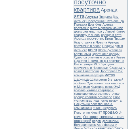
посуточно
квартира
Аренда
ялта
Алупка
Продажа Дом
Луганск
Набережная Ялта аренда
Продажа Дом Киев
Аренда
посуточно
Фото мертвого майкла
джексона
квартира у Львові
Куплю
квартиру у Львові
оренда в ялте
Аренда посуточно Киев
Продам
базу отдыха в Яремча
Аренда
посуточно в Киеве
Продам дом в
киев
Луганске
Шота Руставели
Керченська
Здається в оренду
Сдаются отличные офисы в Киеве
Сдаются 1-комн. кв-ры посуточно
Кие
в центре
MC
Сдаю дом
посуточно в Черновцах
Сдаю дачу
возле Евпатории
Просторная 2-х
метро
комнатная квартира
Дарница
сдам
центр
2-этажный
особняк
Однокомнатная квартира
м.Минская
Квартира возле Ж/Д
вокзала
Уютная квартира с
кондиционером воз
посуточная
аренда квартир без посре
Своя
уютная квартира после ремонта
Посуточно собственная 3-
снять
комнатная к
недорого
продаю
3-
Посуточно Киев
57
комн
Осокорки
трехкомнатная
новострой
рядом
деснянский
Болгария
пляж
Клэр форлани
будинок
квартиру
Сдать
Днепр