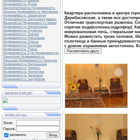
Недвижимость Виници
Недвижимость Луцка
Днепропетровска
Недвижимость
Донецьк
Недвижимость Житомира
Квартира расположена в центре горо
Недвижимость Закарпатья
Дерибасовская, а также все достопр
Недвижимость Запорожья
Ивано-
Отличная транспортная развязка. Со
Франковска
Недвижимость Киева
Недвижимость Кировограда
горячая вода(колонка,гидрофор). Ка
Недвижимость Луганска
микровалновая печь, стиральная мащ
Недвижимость Львова
Можно разместить троих человек. Им
Недвижимость Николаева
полотенца и банные принадлежности
Недвижимость Одесы
Недвижимость Полтавы
с домом охраняемая автостоянка. 
Недвижимость Ровно
Недвижимость Сум
Недвижимость
Тернополя
Недвижимость
Харькова
Недвижимость Херсона
Недвижимость Хмельницка
Недвижимость Черкасс
Недвижимость Чернигова
Недвижимость Черновци
Недвижимость зарубежом
ЖИЛЬЛЬЕ В КРЕДИТ
ФОРМА ВХОДА
Логин:
Пароль:
запомнить