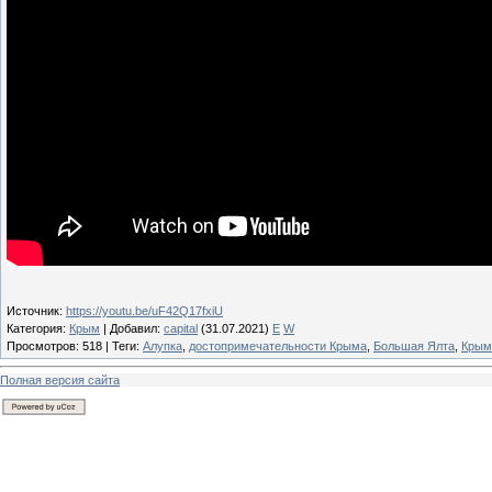
Источник
:
https://youtu.be/uF42Q17fxiU
Категория
:
Крым
|
Добавил
:
capital
(31.07.2021)
E
W
Просмотров
:
518
|
Теги
:
Алупка
,
достопримечательности Крыма
,
Большая Ялта
,
Крым
Полная версия сайта