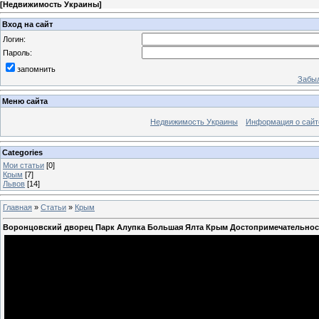
[
Недвижимость Украины
]
Вход на сайт
Логин:
Пароль:
запомнить
Забыл
Меню сайта
Недвижимость Украины
Информация о сайт
Categories
Мои статьи
[0]
Крым
[7]
Львов
[14]
Главная
»
Статьи
»
Крым
Воронцовский дворец Парк Алупка Большая Ялта Крым Достопримечательност