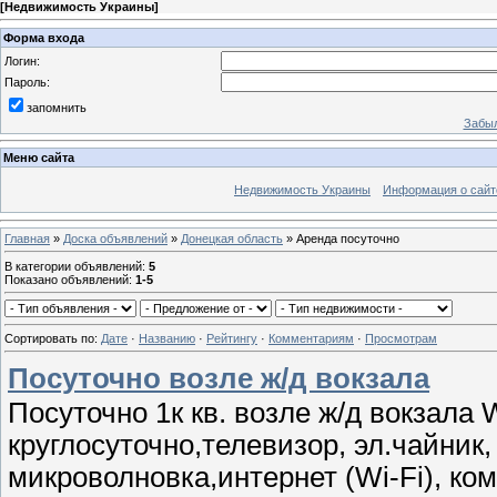
[
Недвижимость Украины
]
Форма входа
Логин:
Пароль:
запомнить
Забыл
Меню сайта
Недвижимость Украины
Информация о сайт
Главная
»
Доска объявлений
»
Донецкая область
» Аренда посуточно
В категории объявлений
:
5
Показано объявлений
:
1-5
Сортировать по
:
Дате
·
Названию
·
Рейтингу
·
Комментариям
·
Просмотрам
Посуточно возле ж/д вокзала
Посуточно 1к кв. возле ж/д вокзала 
круглосуточно,телевизор, эл.чайник, 
микроволновка,интернет (Wi-Fi), ком