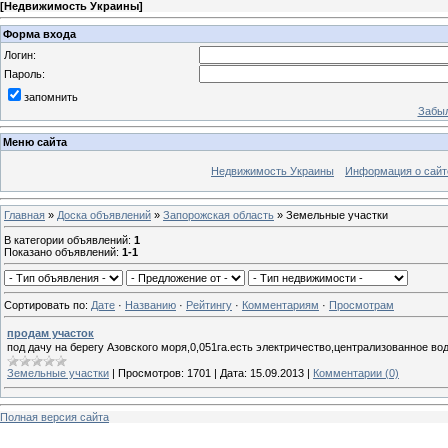
[
Недвижимость Украины
]
Форма входа
Логин:
Пароль:
запомнить
Забыл
Меню сайта
Недвижимость Украины
Информация о сайт
Главная
»
Доска объявлений
»
Запорожская область
» Земельные участки
В категории объявлений
:
1
Показано объявлений
:
1-1
Сортировать по
:
Дате
·
Названию
·
Рейтингу
·
Комментариям
·
Просмотрам
продам участок
под дачу на берегу Азовского моря,0,051га.есть электричество,централизованное во
Земельные участки
|
Просмотров:
1701
|
Дата:
15.09.2013
|
Комментарии (0)
Полная версия сайта