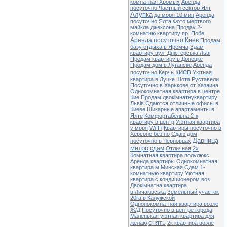
комнатная Хромых
Аренда
посуточно Частный сектор Ялт
Алупка
до моря 10 мин
Аренда
посуточно Ялта
Фото мертвого
майкла джексона
Продаv 2-
комнатню квартиру пр. Побе
Аренда посуточно Киев
Продам
базу отдыха в Яремча
Здам
квартиру вул. Дністерська Льві
Продам квартиру в Донецке
Продам дом в Луганске
Аренда
киев
посуточно Керчь
Уютная
квартира в Луцке
Шота Руставели
Посуточно в Харькове от Хазяина
Однокомнатная квартира в центре
Кие
Продам двокімнатнуквартиру
Львів
Сдаются отличные офисы в
Киеве
Шикарные апартаменты в
Ялте
Комфортабельна 2-к
квартиру в центр
Уютная квартира
у моря
Wi-Fi
Квартиры посуточно в
Херсоне без по
Сдаю дом
Дарница
посуточно в Черновцах
метро
сдам
Отличная
2х
Комнатная квартира полулюкс
Аренда квартиры
Однокомнатная
квартира м.Минская
Сдам 1-
комнатную квартиру
Уютная
квартира с кондиционером воз
Двокімнатна квартира
в.Личаківська
Земельный участок
20га в Калужской
Однонокомнатная квартира возле
Ж/Д
Посуточно в центре города
Маленькая уютная квартира для
снять
желаю
2к квартира возле