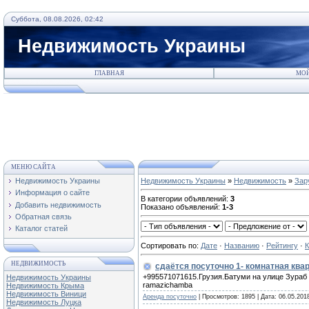
Суббота, 08.08.2026, 02:42
Недвижимость Украины
ГЛАВНАЯ
МОЙ
МЕНЮ САЙТА
Недвижимость Украины
Недвижимость Украины
»
Недвижимость
»
Зар
Информация о сайте
В категории объявлений
:
3
Добавить недвижимость
Показано объявлений
:
1-3
Обратная связь
Каталог статей
Сортировать по
:
Дате
·
Названию
·
Рейтингу
·
НЕДВИЖИМОСТЬ
сдаётся посуточно 1- комнатная квар
+995571071615.Грузия.Батуми на улице Зураб Г
Недвижимость Украины
ramazichamba
Недвижимость Крыма
Недвижимость Виници
Аренда посуточно
| Просмотров: 1895 | Дата:
06.05.201
Недвижимость Луцка