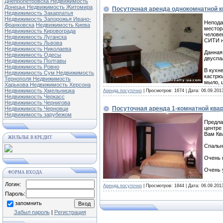
Днепропетровска
Недвижимость
Донецьк
Недвижимость Житомира
Посуточная аренда однокомнатной к
Недвижимость Закарпатья
Недвижимость Запорожья
Ивано-
Непода
Франковска
Недвижимость Киева
местор
Недвижимость Кировограда
челове
Недвижимость Луганска
СИТИ н
Недвижимость Львова
Недвижимость Николаева
Данная
Недвижимость Одесы
двуспа
Недвижимость Полтавы
Недвижимость Ровно
В кухн
Недвижимость Сум
Недвижимость
кастрю
Тернополя
Недвижимость
мыло, 
Харькова
Недвижимость Херсона
Недвижимость Хмельницка
Аренда посуточно
| Просмотров: 1674 | Дата:
06.09.201
Недвижимость Черкасс
Недвижимость Чернигова
Посуточная аренда 1-комнатной квар
Недвижимость Черновци
Недвижимость зарубежом
Предла
центре
Вам Кв
ЖИЛЬЛЬЕ В КРЕДИТ
Спальн
Очень 
Очень 
ФОРМА ВХОДА
Логин:
Аренда посуточно
| Просмотров: 1844 | Дата:
06.09.201
Пароль:
запомнить
Забыл пароль
|
Регистрация