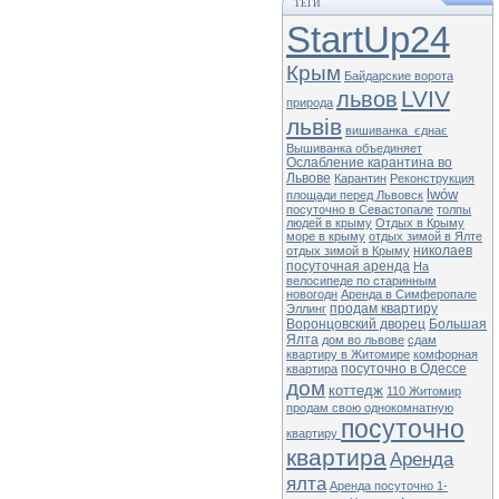
ТЕГИ
StartUp24
Крым
Байдарские ворота
LVIV
львов
природа
львів
вишиванка_єднає
Вышиванка объединяет
Ослабление карантина во
Львове
Карантин
Реконструкция
lwów
площади перед Львовск
посуточно в Севастопале
толпы
людей в крыму
Отдых в Крыму
море в крыму
отдых зимой в Ялте
николаев
отдых зимой в Крыму
посуточная аренда
На
велосипеде по старинным
новогодн
Аренда в Симферопале
продам квартиру
Эллинг
Воронцовский дворец
Большая
Ялта
дом во львове
сдам
квартиру в Житомире
комфорная
посуточно в Одессе
квартира
дом
коттедж
110 Житомир
продам свою однокомнатную
посуточно
квартиру
квартира
Аренда
ялта
Аренда посуточно 1-