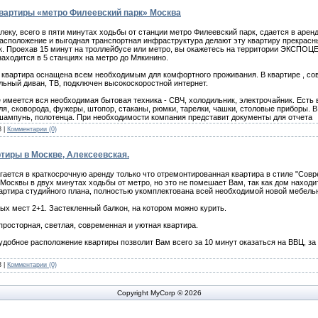
вартиры «метро Филеевский парк» Москва
леку, всего в пяти минутах ходьбы от станции метро Филеевский парк, сдается в арен
асположение и выгодная транспортная инфраструктура делают эту квартиру прекрасн
к. Проехав 15 минут на троллейбусе или метро, вы окажетесь на территории ЭКСПОЦ
аходится в 5 станциях на метро до Мякинино.
 квартира оснащена всем необходимым для комфортного проживания. В квартире , со
льный диван, ТВ, подключен высокоскоростной интернет.
е имеется вся необходимая бытовая техника - СВЧ, холодильник, электрочайник. Есть
ля, сковорода, фужеры, штопор, стаканы, рюмки, тарелки, чашки, столовые приборы. В
шампунь, полотенца. При необходимости компания представит документы для отчета
3
|
Комментарии (0)
тиры в Москве, Алексеевская.
гается в краткосрочную аренду только что отремонтированная квартира в стиле "Сов
 Москвы в двух минутах ходьбы от метро, но это не помешает Вам, так как дом наход
артира студийного плана, полностью укомплектована всей необходимой новой мебелью
ых мест 2+1. Застекленный балкон, на котором можно курить.
просторная, светлая, современная и уютная квартира.
удобное расположение квартиры позволит Вам всего за 10 минут оказаться на ВВЦ, за
3
|
Комментарии (0)
Copyright MyCorp © 2026