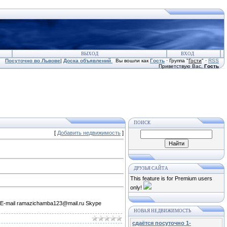
ВЫХОД
ВХОД
Посуточно во Львове
|
Доска объявлений
Вы вошли как
Гость
· Группа "
Гости
" ·
RSS
Приветствую Вас
,
Гость
ПОИСК
[
Добавить недвижимость
]
ДРУЗЬЯ САЙТА
This feature is for Premium users
only!
 E-mail ramazichamba123@mail.ru Skype
НОВАЯ НЕДВИЖИМОСТЬ
сдаётся посуточно 1-