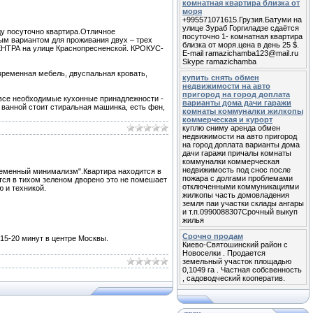
комнатная квартира близка от
моря
+995571071615.Грузия.Батуми на
улице Зураб Горгиладзе сдаётся
ду посуточно квартира.Отличное
посуточно 1- комнатная квартира
ым вариантом для проживания двух – трех
близка от моря.цена в день 25 $.
ЕНТРА на улице Краснопресненской. КРОКУС-
E-mail ramazichamba123@mail.ru
Skype ramazichamba
временная мебель, двуспальная кровать,
купить снять обмен
недвижимости на авто
пригород на город доплата
 все необходимые кухонные принадлежности -
варианты дома дачи гаражи
 ванной стоит стиральная машинка, есть фен,
комнаты коммуналки жилкопы
коммерческая и курорт
куплю сниму аренда обмен
недвижимости на авто пригород
на город доплата варианты дома
дачи гаражи причалы комнаты
коммуналки коммерческая
недвижимость под снос после
ременный минимализм".Квартира находится в
пожара с долгами проблемами
ится в тихом зеленом дворено это не помешает
отключенными коммуникациями
 и техникой.
жилкопы часть домовладения
земля паи участки склады ангары
и т.п.0990088307Срочный выкуп
жилья
Срочно продам
 15-20 минут в центре Москвы.
Киево-Святошинский район с
Новоселки . Продается
земельный участок площадью
0,1049 га . Частная собсвенность
, садоводческий кооператив.