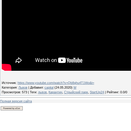
Источник
:
https://www.youtube.com/watch?v=Qb8qhu4T1Wo&t=
Категория
:
Львов
|
Добавил
:
capital
(24.05.2020)
W
Просмотров
:
573
|
Теги
:
львов
,
Карантин
,
Стрыйский парк
,
StartUp24
|
Рейтинг
:
0.0
/
0
Полная версия сайта