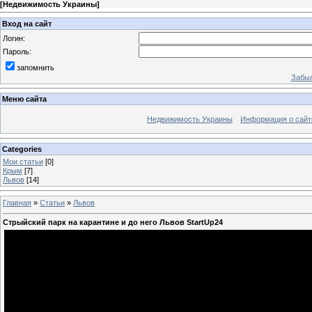
[
Недвижимость Украины
]
Вход на сайт
Логин:
Пароль:
запомнить
Забыл
Меню сайта
Недвижимость Украины
Информация о сайт
Categories
Мои статьи
[0]
Крым
[7]
Львов
[14]
Главная
»
Статьи
»
Львов
Стрыйский парк на карантине и до него Львов StartUp24