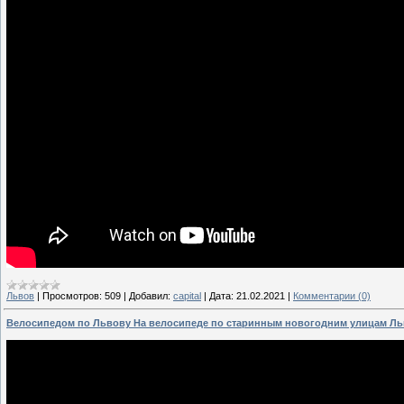
Львов
|
Просмотров:
509
|
Добавил:
capital
|
Дата:
21.02.2021
|
Комментарии (0)
Велосипедом по Львову На велосипеде по старинным новогодним улицам Льв