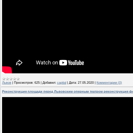
Львов
|
Просмотров:
625
|
Добавил:
capital
|
Дата:
27.05.2020
|
Комментарии (0)
Реконструкция площади перед Львовским оперным театром реконструкция ф