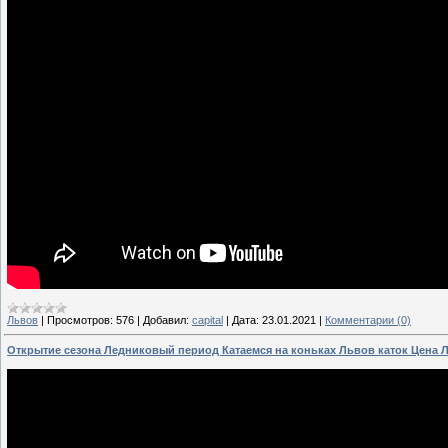
Львов
|
Просмотров:
576
|
Добавил:
capital
|
Дата:
23.01.2021
|
Комментарии (0)
Открытие сезона Ледниковый период Катаемся на коньках Львов каток Цена Л