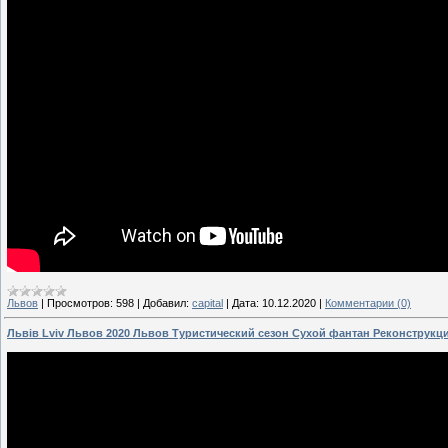
Львов
|
Просмотров:
598
|
Добавил:
capital
|
Дата:
10.12.2020
|
Комментарии (0)
Львів Lviv Львов 2020 Львов Туристический сезон Сухой фантан Реконструкц