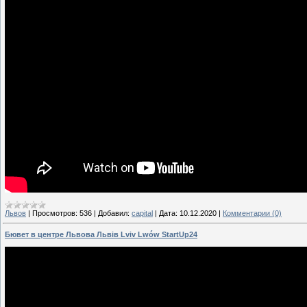
Львов
|
Просмотров:
536
|
Добавил:
capital
|
Дата:
10.12.2020
|
Комментарии (0)
Бювет в центре Львова Львів Lviv Lwów StartUp24