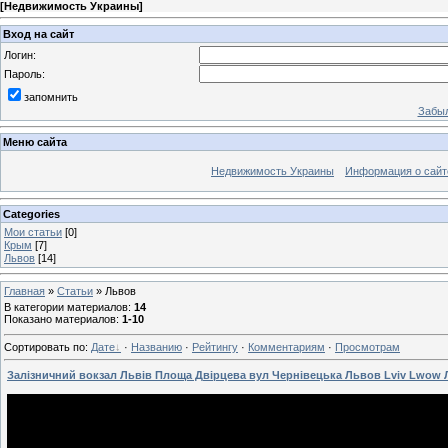
[
Недвижимость Украины
]
Вход на сайт
Логин:
Пароль:
запомнить
Забыл
Меню сайта
Недвижимость Украины
Информация о сайт
Categories
Мои статьи
[0]
Крым
[7]
Львов
[14]
Главная
»
Статьи
» Львов
В категории материалов
:
14
Показано материалов
:
1-10
Сортировать по
:
Дате
·
Названию
·
Рейтингу
·
Комментариям
·
Просмотрам
Залізничний вокзал Львів Площа Двірцева вул Чернівецька Львов Lviv Lwow Л