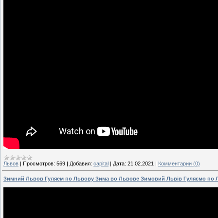
Львов
|
Просмотров:
569
|
Добавил:
capital
|
Дата:
21.02.2021
|
Комментарии (0)
Зимний Львов Гуляем по Львову Зима во Львове Зимовий Львів Гуляємо по Л