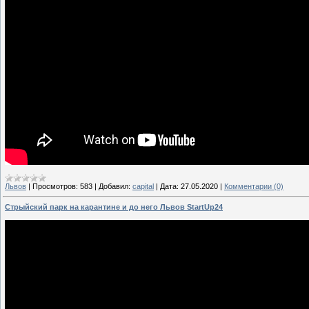
Львов
|
Просмотров:
583
|
Добавил:
capital
|
Дата:
27.05.2020
|
Комментарии (0)
Стрыйский парк на карантине и до него Львов StartUp24