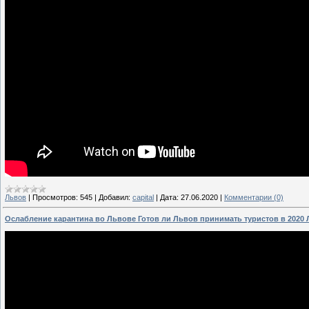
Львов
|
Просмотров:
545
|
Добавил:
capital
|
Дата:
27.06.2020
|
Комментарии (0)
Ослабление карантина во Львове Готов ли Львов принимать туристов в 2020 Л