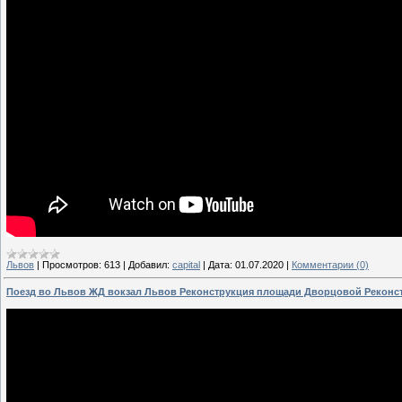
Львов
|
Просмотров:
613
|
Добавил:
capital
|
Дата:
01.07.2020
|
Комментарии (0)
Поезд во Львов ЖД вокзал Львов Реконструкция площади Дворцовой Реконс